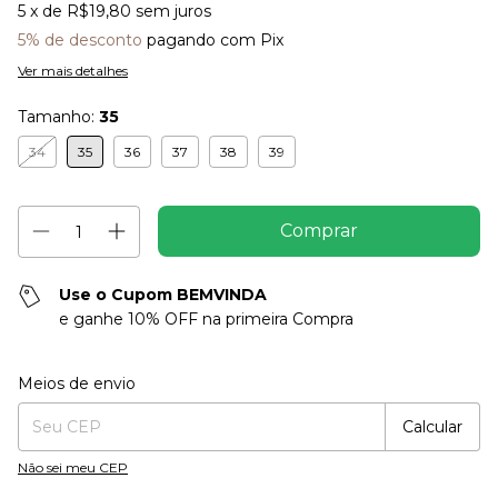
5
x de
R$19,80
sem juros
5% de desconto
pagando com Pix
Ver mais detalhes
Tamanho:
35
34
35
36
37
38
39
Use o Cupom BEMVINDA
e ganhe 10% OFF na primeira Compra
Entregas para o CEP:
Alterar CEP
Meios de envio
Calcular
Não sei meu CEP