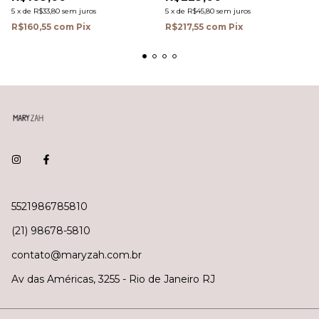
5
x
de
R$33,80
sem juros
5
x
de
R$45,80
sem juros
R$160,55
com
Pix
R$217,55
com
Pix
5521986785810
(21) 98678-5810
contato@maryzah.com.br
Av das Américas, 3255 - Rio de Janeiro RJ