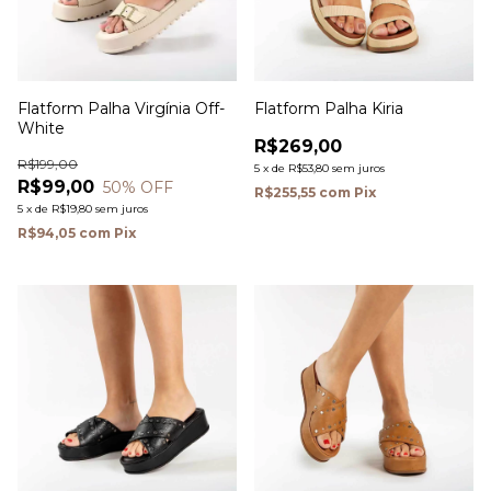
Flatform Palha Virgínia Off-
Flatform Palha Kiria
White
R$269,00
R$199,00
5
x
de
R$53,80
sem juros
R$99,00
50
% OFF
R$255,55
com
Pix
5
x
de
R$19,80
sem juros
R$94,05
com
Pix