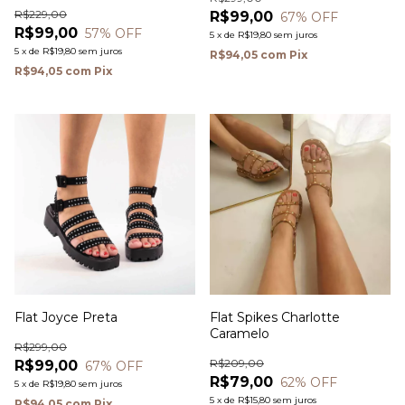
R$229,00
R$99,00
67
% OFF
R$99,00
57
% OFF
5
x
de
R$19,80
sem juros
5
x
de
R$19,80
sem juros
R$94,05
com
Pix
R$94,05
com
Pix
Flat Joyce Preta
Flat Spikes Charlotte
Caramelo
R$299,00
R$209,00
R$99,00
67
% OFF
R$79,00
62
% OFF
5
x
de
R$19,80
sem juros
5
x
de
R$15,80
sem juros
R$94,05
com
Pix