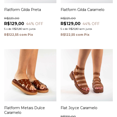
Flatform Gilda Preta
Flatform Gilda Caramelo
R$229,00
R$229,00
R$129,00
R$129,00
44
% OFF
44
% OFF
5
x
de
R$25,80
sem juros
5
x
de
R$25,80
sem juros
R$122,55
com
Pix
R$122,55
com
Pix
Flatform Metais Dulce
Flat Joyce Caramelo
Caramelo
R$299,00