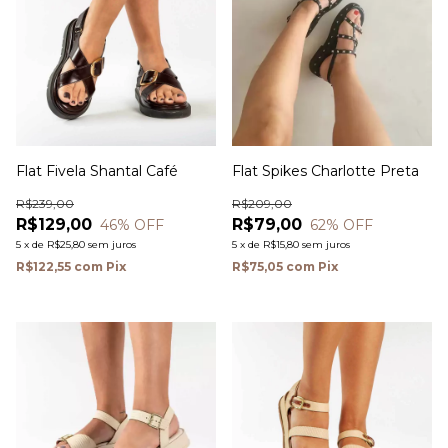
Flat Fivela Shantal Café
Flat Spikes Charlotte Preta
R$239,00
R$209,00
R$129,00
R$79,00
46
% OFF
62
% OFF
5
x
de
R$25,80
sem juros
5
x
de
R$15,80
sem juros
R$122,55
com
Pix
R$75,05
com
Pix