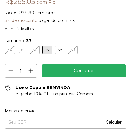
R$265,05
com
Pix
5
x de
R$55,80
sem juros
5% de desconto
pagando com Pix
Ver mais detalhes
Tamanho:
37
34
35
36
37
38
39
Use o Cupom BEMVINDA
e ganhe 10% OFF na primeira Compra
Entregas para o CEP:
Alterar CEP
Meios de envio
Calcular