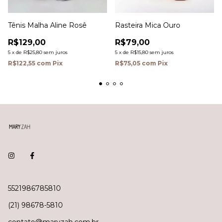
Tênis Malha Aline Rosê
Rasteira Mica Ouro
R$129,00
R$79,00
5
x
de
R$25,80
sem juros
5
x
de
R$15,80
sem juros
R$122,55
com
Pix
R$75,05
com
Pix
5521986785810
(21) 98678-5810