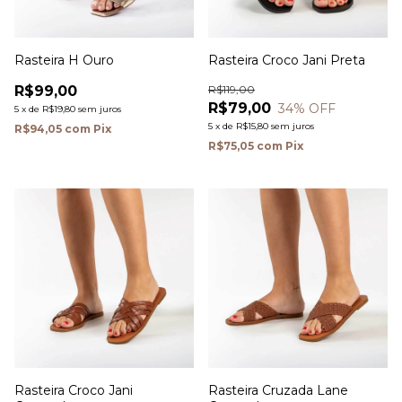
Rasteira H Ouro
Rasteira Croco Jani Preta
R$99,00
R$119,00
R$79,00
34
% OFF
5
x
de
R$19,80
sem juros
5
x
de
R$15,80
sem juros
R$94,05
com
Pix
R$75,05
com
Pix
Rasteira Croco Jani
Rasteira Cruzada Lane