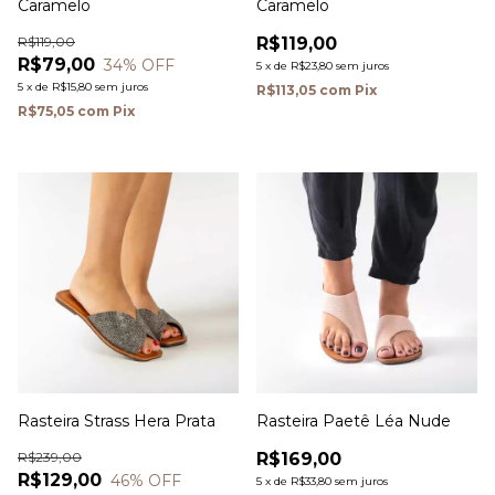
Caramelo
Caramelo
R$119,00
R$119,00
R$79,00
34
% OFF
5
x
de
R$23,80
sem juros
5
x
de
R$15,80
sem juros
R$113,05
com
Pix
R$75,05
com
Pix
Rasteira Strass Hera Prata
Rasteira Paetê Léa Nude
R$239,00
R$169,00
R$129,00
46
% OFF
5
x
de
R$33,80
sem juros