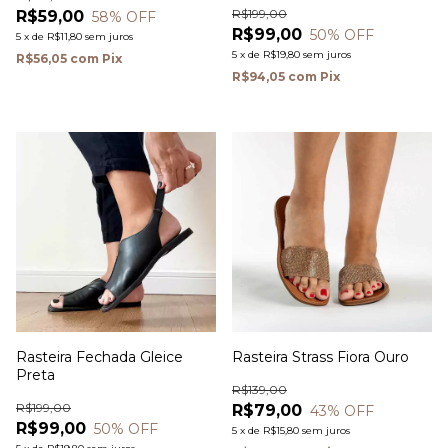
R$199,00
R$59,00
58
% OFF
R$99,00
50
% OFF
5
x
de
R$11,80
sem juros
5
x
de
R$19,80
sem juros
R$56,05
com
Pix
R$94,05
com
Pix
Rasteira Fechada Gleice
Rasteira Strass Fiora Ouro
Preta
R$139,00
R$199,00
R$79,00
43
% OFF
R$99,00
50
% OFF
5
x
de
R$15,80
sem juros