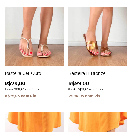
Rasteira Celi Ouro
Rasteira H Bronze
R$79,00
R$99,00
5
x
de
R$15,80
sem juros
5
x
de
R$19,80
sem juros
R$75,05
com
Pix
R$94,05
com
Pix