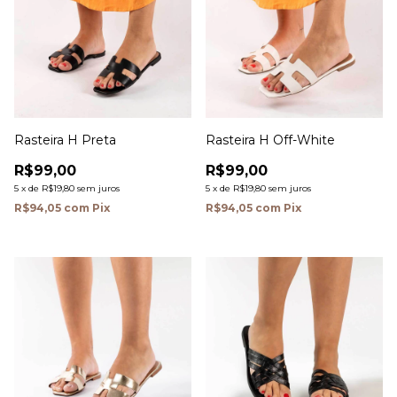
Rasteira H Preta
Rasteira H Off-White
R$99,00
R$99,00
5
x
de
R$19,80
sem juros
5
x
de
R$19,80
sem juros
R$94,05
com
Pix
R$94,05
com
Pix