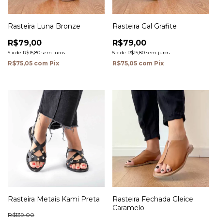
Rasteira Luna Bronze
Rasteira Gal Grafite
R$79,00
R$79,00
5
x
de
R$15,80
sem juros
5
x
de
R$15,80
sem juros
R$75,05
com
Pix
R$75,05
com
Pix
Rasteira Metais Kami Preta
Rasteira Fechada Gleice
Caramelo
R$139,00