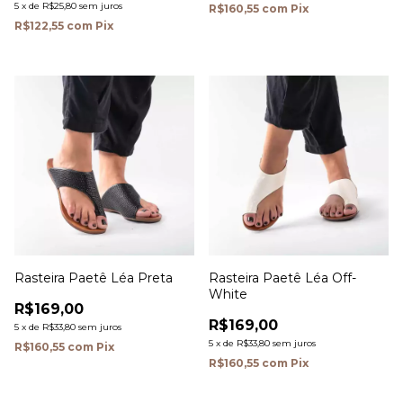
5
x
de
R$25,80
sem juros
R$160,55
com
Pix
R$122,55
com
Pix
Rasteira Paetê Léa Preta
Rasteira Paetê Léa Off-
White
R$169,00
R$169,00
5
x
de
R$33,80
sem juros
5
x
de
R$33,80
sem juros
R$160,55
com
Pix
R$160,55
com
Pix