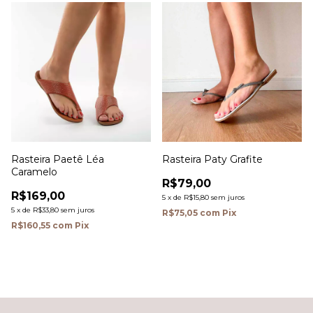
Rasteira Paetê Léa
Rasteira Paty Grafite
Caramelo
R$79,00
R$169,00
5
x
de
R$15,80
sem juros
5
x
de
R$33,80
sem juros
R$75,05
com
Pix
R$160,55
com
Pix