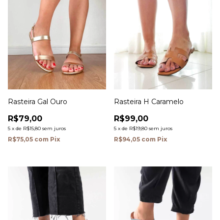
Rasteira Gal Ouro
Rasteira H Caramelo
R$79,00
R$99,00
5
x
de
R$15,80
sem juros
5
x
de
R$19,80
sem juros
R$75,05
com
Pix
R$94,05
com
Pix