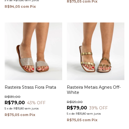
5
x
de
R$19,80
sem juros
R$75,05
com
Pix
R$94,05
com
Pix
Rasteira Strass Fiora Prata
Rasteira Metais Agnes Off-
White
R$139,00
R$129,00
R$79,00
43
% OFF
R$79,00
39
% OFF
5
x
de
R$15,80
sem juros
5
x
de
R$15,80
sem juros
R$75,05
com
Pix
R$75,05
com
Pix