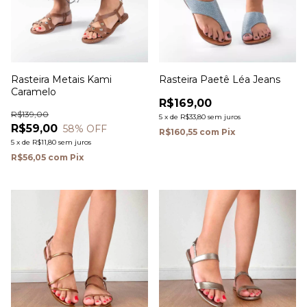
Rasteira Metais Kami
Rasteira Paetê Léa Jeans
Caramelo
R$169,00
R$139,00
5
x
de
R$33,80
sem juros
R$59,00
58
% OFF
R$160,55
com
Pix
5
x
de
R$11,80
sem juros
R$56,05
com
Pix