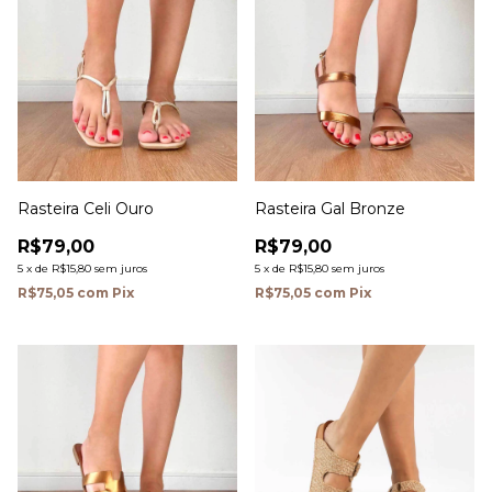
Rasteira Celi Ouro
Rasteira Gal Bronze
R$79,00
R$79,00
5
x
de
R$15,80
sem juros
5
x
de
R$15,80
sem juros
R$75,05
com
Pix
R$75,05
com
Pix