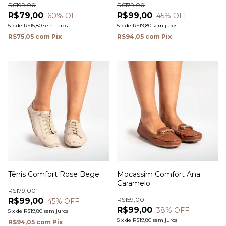
R$199,00
R$179,00
R$79,00
R$99,00
60
% OFF
45
% OFF
5
x
de
R$15,80
sem juros
5
x
de
R$19,80
sem juros
R$75,05
com
Pix
R$94,05
com
Pix
Tênis Comfort Rose Bege
Mocassim Comfort Ana
Caramelo
R$179,00
R$159,00
R$99,00
45
% OFF
R$99,00
38
% OFF
5
x
de
R$19,80
sem juros
5
x
de
R$19,80
sem juros
R$94,05
com
Pix