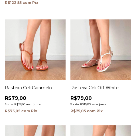
R$122,55
com
Pix
Rasteira Celi Caramelo
Rasteira Celi Off-White
R$79,00
R$79,00
5
x
de
R$15,80
sem juros
5
x
de
R$15,80
sem juros
R$75,05
com
Pix
R$75,05
com
Pix