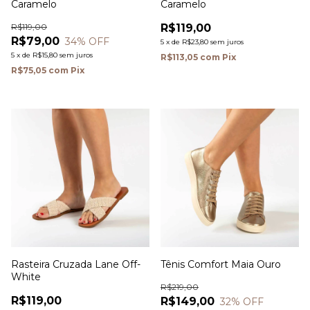
Caramelo
Caramelo
R$119,00
R$119,00
R$79,00
34
% OFF
5
x
de
R$23,80
sem juros
5
x
de
R$15,80
sem juros
R$113,05
com
Pix
R$75,05
com
Pix
Rasteira Cruzada Lane Off-
Tênis Comfort Maia Ouro
White
R$219,00
R$119,00
R$149,00
32
% OFF