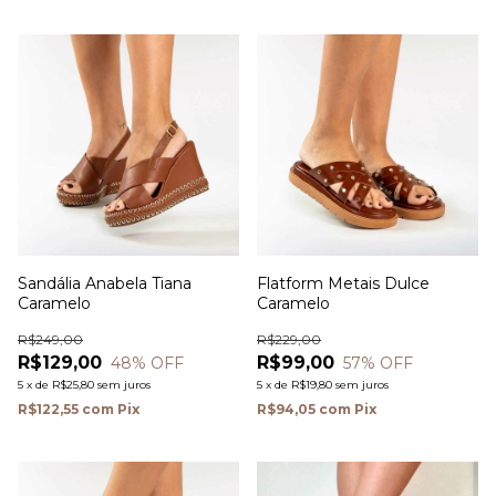
Sandália Anabela Tiana
Flatform Metais Dulce
Caramelo
Caramelo
R$249,00
R$229,00
R$129,00
R$99,00
48
% OFF
57
% OFF
5
x
de
R$25,80
sem juros
5
x
de
R$19,80
sem juros
R$122,55
com
Pix
R$94,05
com
Pix