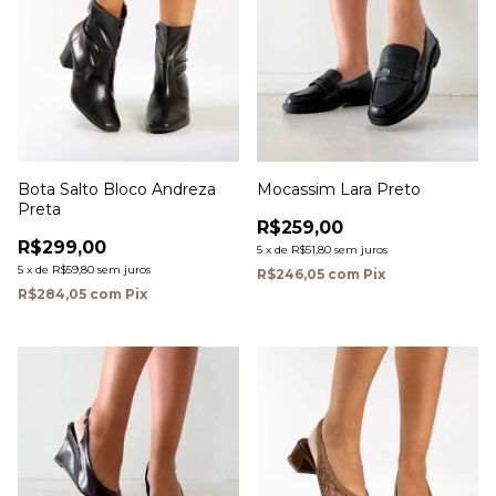
Bota Salto Bloco Andreza
Mocassim Lara Preto
Preta
R$259,00
R$299,00
5
x
de
R$51,80
sem juros
5
x
de
R$59,80
sem juros
R$246,05
com
Pix
R$284,05
com
Pix