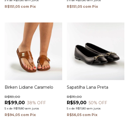
5
x
de
R$31,80
sem juros
5
x
de
R$31,80
sem juros
R$151,05
com
Pix
R$151,05
com
Pix
Birken Lidiane Caramelo
Sapatilha Lana Preta
R$159,00
R$119,00
R$99,00
R$59,00
38
% OFF
50
% OFF
5
x
de
R$19,80
sem juros
5
x
de
R$11,80
sem juros
R$94,05
com
Pix
R$56,05
com
Pix