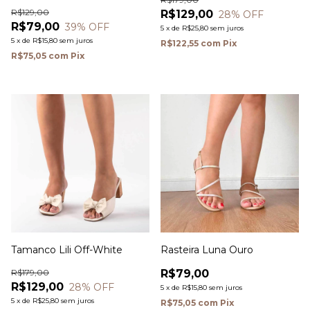
R$129,00
R$129,00
28
% OFF
R$79,00
39
% OFF
5
x
de
R$25,80
sem juros
5
x
de
R$15,80
sem juros
R$122,55
com
Pix
R$75,05
com
Pix
Tamanco Lili Off-White
Rasteira Luna Ouro
R$179,00
R$79,00
R$129,00
28
% OFF
5
x
de
R$15,80
sem juros
5
x
de
R$25,80
sem juros
R$75,05
com
Pix