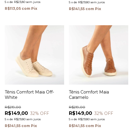
5
x
de
R$23,80
sem juros
5
x
de
R$29,80
sem juros
R$113,05
com
Pix
R$141,55
com
Pix
Tênis Comfort Maia Off-
Tênis Comfort Maia
White
Caramelo
R$219,00
R$219,00
R$149,00
R$149,00
32
% OFF
32
% OFF
5
x
de
R$29,80
sem juros
5
x
de
R$29,80
sem juros
R$141,55
com
Pix
R$141,55
com
Pix