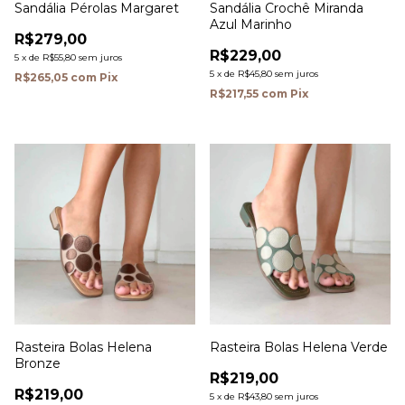
Sandália Pérolas Margaret
Sandália Crochê Miranda
Azul Marinho
R$279,00
R$229,00
5
x
de
R$55,80
sem juros
5
x
de
R$45,80
sem juros
R$265,05
com
Pix
R$217,55
com
Pix
Rasteira Bolas Helena
Rasteira Bolas Helena Verde
Bronze
R$219,00
R$219,00
5
x
de
R$43,80
sem juros