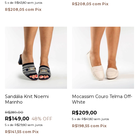
5
x
de
R$43,80
sem juros
R$208,05
com
Pix
R$208,05
com
Pix
Sandália Knit Noemi
Mocassim Couro Telma Off-
Marinho
White
R$289,00
R$209,00
R$149,00
48
% OFF
5
x
de
R$41,80
sem juros
5
x
de
R$29,80
sem juros
R$198,55
com
Pix
R$141,55
com
Pix