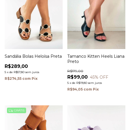
Sandália Bolas Heloísa Preta
Tamanco Kitten Heels Liana
Preto
R$289,00
R$179,00
5
x
de
R$57,80
sem juros
R$99,00
45
% OFF
R$274,55
com
Pix
5
x
de
R$19,80
sem juros
R$94,05
com
Pix
GRÁTIS