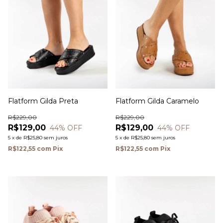
Flatform Gilda Preta
Flatform Gilda Caramelo
R$229,00
R$229,00
R$129,00
R$129,00
44
% OFF
44
% OFF
5
x
de
R$25,80
sem juros
5
x
de
R$25,80
sem juros
R$122,55
com
Pix
R$122,55
com
Pix