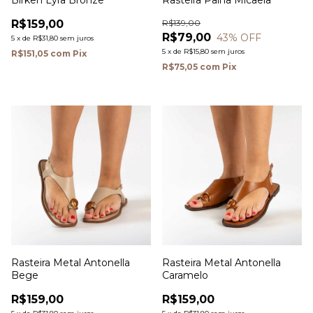
Birken Lyra Bronze
Rasteira Palha Micaela
R$159,00
R$139,00
R$79,00
43
% OFF
5
x
de
R$31,80
sem juros
5
x
de
R$15,80
sem juros
R$151,05
com
Pix
R$75,05
com
Pix
Rasteira Metal Antonella
Rasteira Metal Antonella
Bege
Caramelo
R$159,00
R$159,00