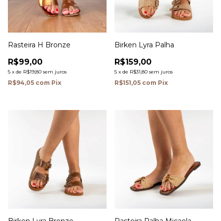
Rasteira H Bronze
Birken Lyra Palha
R$99,00
R$159,00
5
x
de
R$19,80
sem juros
5
x
de
R$31,80
sem juros
R$94,05
com
Pix
R$151,05
com
Pix