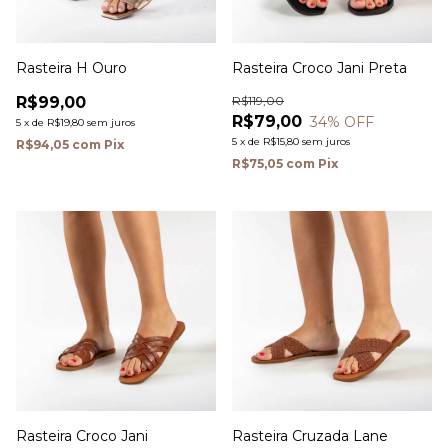
Rasteira H Ouro
Rasteira Croco Jani Preta
R$99,00
R$119,00
R$79,00
34
% OFF
5
x
de
R$19,80
sem juros
5
x
de
R$15,80
sem juros
R$94,05
com
Pix
R$75,05
com
Pix
Rasteira Croco Jani
Rasteira Cruzada Lane