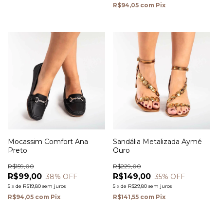
R$94,05
com
Pix
Mocassim Comfort Ana
Sandália Metalizada Aymé
Preto
Ouro
R$159,00
R$229,00
R$99,00
R$149,00
38
% OFF
35
% OFF
5
x
de
R$19,80
sem juros
5
x
de
R$29,80
sem juros
R$94,05
com
Pix
R$141,55
com
Pix