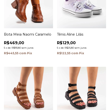
Bota Meia Naomi Caramelo
Tênis Aline Lilás
R$469,00
R$129,00
5
x
de
R$93,80
sem juros
5
x
de
R$25,80
sem juros
R$445,55
com
Pix
R$122,55
com
Pix