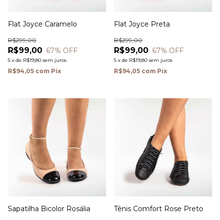
Flat Joyce Caramelo
Flat Joyce Preta
R$299,00
R$299,00
R$99,00
R$99,00
67
% OFF
67
% OFF
5
x
de
R$19,80
sem juros
5
x
de
R$19,80
sem juros
R$94,05
com
Pix
R$94,05
com
Pix
Sapatilha Bicolor Rosália
Tênis Comfort Rose Preto