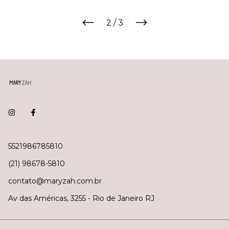
2
/
3
5521986785810
(21) 98678-5810
contato@maryzah.com.br
Av das Américas, 3255 - Rio de Janeiro RJ