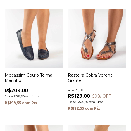
Mocassim Couro Telma
Rasteira Cobra Verena
Marinho
Grafite
R$209,00
R$259,00
R$129,00
50
% OFF
5
x
de
R$41,80
sem juros
5
x
de
R$25,80
sem juros
R$198,55
com
Pix
R$122,55
com
Pix