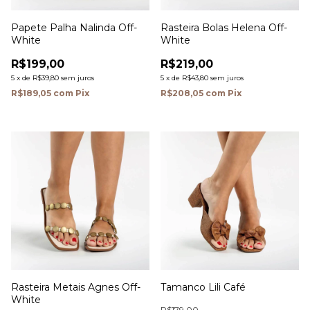
Papete Palha Nalinda Off-
Rasteira Bolas Helena Off-
White
White
R$199,00
R$219,00
5
x
de
R$39,80
sem juros
5
x
de
R$43,80
sem juros
R$189,05
com
Pix
R$208,05
com
Pix
Rasteira Metais Agnes Off-
Tamanco Lili Café
White
R$179,00