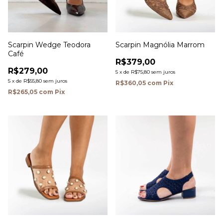
Scarpin Wedge Teodora
Scarpin Magnólia Marrom
Café
R$379,00
R$279,00
5
x
de
R$75,80
sem juros
5
x
de
R$55,80
sem juros
R$360,05
com
Pix
R$265,05
com
Pix