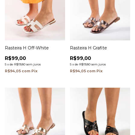
Rasteira H Off-White
Rasteira H Grafite
R$99,00
R$99,00
5
x
de
R$19,80
sem juros
5
x
de
R$19,80
sem juros
R$94,05
com
Pix
R$94,05
com
Pix