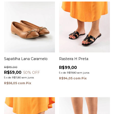
Sapatilha Lana Caramelo
Rasteira H Preta
R$119,00
R$99,00
R$59,00
50
% OFF
5
x
de
R$19,80
sem juros
5
x
de
R$11,80
sem juros
R$94,05
com
Pix
R$56,05
com
Pix